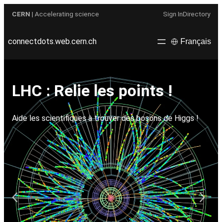
Aller
CERN
| Accelerating science
Sign In
Directory
au
contenu
connectdots.web.cern.ch
Français
LHC : Relie les points !
Aide les scientifiques à trouver des bosons de Higgs !