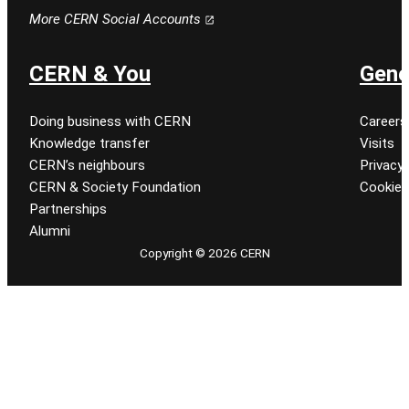
Follow CERN on facebook
Follow CERN on instagram
Follow CERN on tiktok
Follow CERN on x
Follow CERN on linkedin
Follow CERN on youtu
More CERN Social Accounts
CERN & You
Gene
Doing business with CERN
Careers
Knowledge transfer
Visits
CERN’s neighbours
Privacy 
CERN & Society Foundation
Cookie
Partnerships
Alumni
Copyright © 2026 CERN