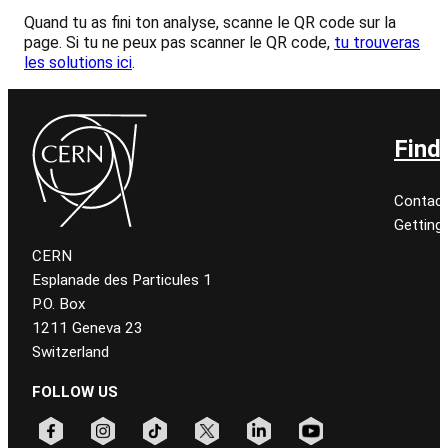
Quand tu as fini ton analyse, scanne le QR code sur la
page. Si tu ne peux pas scanner le QR code,
tu trouveras
les solutions ici
.
Find
Contact
Getting
CERN
Esplanade des Particules 1
P.O. Box
1211 Geneva 23
Switzerland
FOLLOW US