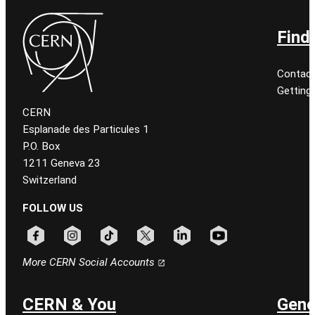
Find
Contact
Getting
CERN
Esplanade des Particules 1
P.O. Box
1211 Geneva 23
Switzerland
FOLLOW US
Follow CERN on facebook
Follow CERN on instagram
Follow CERN on tiktok
Follow CERN on x
Follow CERN on linkedin
Follow CERN on youtu
More CERN Social Accounts
CERN & You
Gene