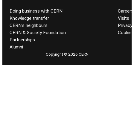
Doing business with CERN
Careers
Knowledge transfer
Visits
CERN’s neighbours
Privacy 
CERN & Society Foundation
Cookie
Partnerships
Alumni
Copyright © 2026 CERN