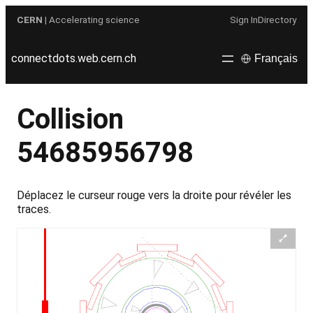
Aller
CERN
| Accelerating science
Sign In
Directory
au
contenu
connectdots.web.cern.ch
Français
Collision
54685956798
Déplacez le curseur rouge vers la droite pour révéler les
traces.